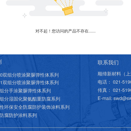
对不起！您访问的产品不存在......
列
联系我们
顺缔新材料（上
900双组分喷涂聚脲弹性体系列
电话： 021-5190
951双组分喷涂聚脲弹性体系列
传真： 021-5190
单组分手涂聚脲弹性体系列
E-mail: swd@s
单组分湿固化聚氨酯重防腐系列
水性环保安全防腐防护装饰涂料系列
防腐防护涂料系列