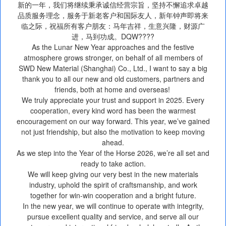
新的一年，我们将继续秉承诚信经营宗旨，坚持不懈追求卓越
品质服务理念，服务于新老客户和国际友人，新年钟声即将来
临之际，祝福所有客户朋友：马年吉祥，生意兴隆，财源广
进，马到功成。DQW????
As the Lunar New Year approaches and the festive
atmosphere grows stronger, on behalf of all members of
SWD New Material (Shanghai) Co., Ltd., I want to say a big
thank you to all our new and old customers, partners and
friends, both at home and overseas!
We truly appreciate your trust and support in 2025. Every
cooperation, every kind word has been the warmest
encouragement on our way forward. This year, we’ve gained
not just friendship, but also the motivation to keep moving
ahead.
As we step into the Year of the Horse 2026, we’re all set and
ready to take action.
We will keep giving our very best in the new materials
industry, uphold the spirit of craftsmanship, and work
together for win-win cooperation and a bright future.
In the new year, we will continue to operate with integrity,
pursue excellent quality and service, and serve all our