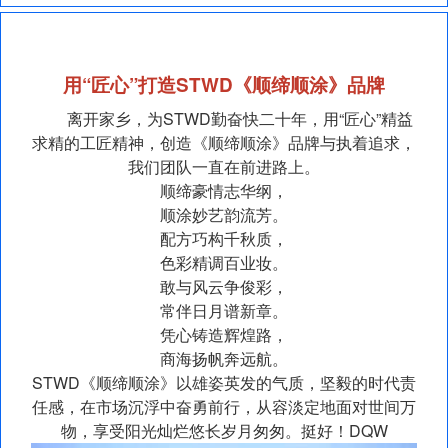
用“匠心”打造STWD《顺缔顺涂》品牌
离开家乡，为STWD勤奋快二十年，用“匠心”精益
求精的工匠精神，创造《顺缔顺涂》品牌与执着追求，
我们团队一直在前进路上。
顺缔豪情志华纲，
顺涂妙艺韵流芳。
配方巧构千秋质，
色彩精调百业妆。
敢与风云争俊彩，
常伴日月谱新章。
凭心铸造辉煌路，
商海扬帆奔远航。
STWD《顺缔顺涂》以雄姿英发的气质，坚毅的时代责
任感，在市场沉浮中奋勇前行，从容淡定地面对世间万
物，享受阳光灿烂悠长岁月匆匆。挺好！DQW