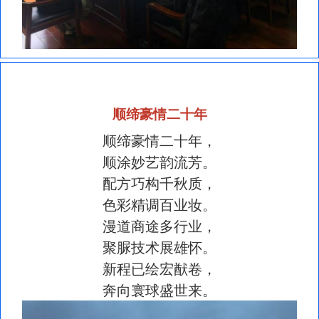
顺缔豪情二十年
顺缔豪情二十年，
顺涂妙艺韵流芳。
配方巧构千秋质，
色彩精调百业妆。
漫道商途多行业，
聚脲技术展雄怀。
新程已绘宏猷卷，
奔向寰球盛世来。